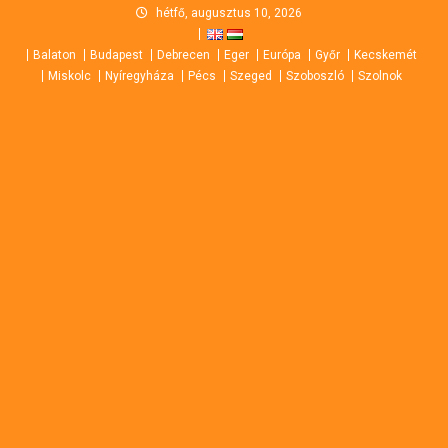
Skip
hétfő, augusztus 10, 2026
to
Balaton
Budapest
Debrecen
Eger
Európa
Győr
Kecskemét
content
Miskolc
Nyíregyháza
Pécs
Szeged
Szoboszló
Szolnok