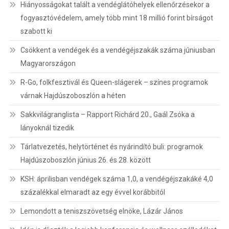
Hiányosságokat talált a vendéglátóhelyek ellenőrzésekor a
fogyasztóvédelem, amely több mint 18 millió forint bírságot
szabott ki
Csökkent a vendégek és a vendégéjszakák száma júniusban
Magyarországon
R-Go, folkfesztivál és Queen-slágerek – színes programok
várnak Hajdúszoboszlón a héten
Sakkvilágranglista – Rapport Richárd 20., Gaál Zsóka a
lányoknál tizedik
Tárlatvezetés, helytörténet és nyárindító buli: programok
Hajdúszoboszlón június 26. és 28. között
KSH: áprilisban vendégek száma 1,0, a vendégéjszakáké 4,0
százalékkal elmaradt az egy évvel korábbitól
Lemondott a teniszszövetség elnöke, Lázár János