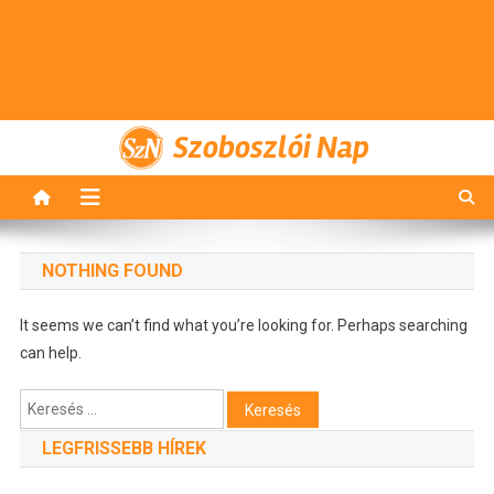
Szoboszlói Nap
NOTHING FOUND
It seems we can’t find what you’re looking for. Perhaps searching
can help.
Keresés:
LEGFRISSEBB HÍREK