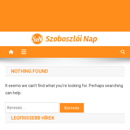
Szoboszlói Nap
NOTHING FOUND
It seems we can’t find what you’re looking for. Perhaps searching
can help.
Keresés:
LEGFRISSEBB HÍREK