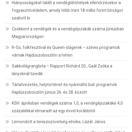
Hiányosságokat talált a vendéglátóhelyek ellenőrzésekor a
fogyasztóvédelem, amely több mint 18 millió forint bírságot
szabott ki
Csökkent a vendégek és a vendégéjszakák száma júniusban
Magyarországon
R-Go, folkfesztivál és Queen-slágerek – színes programok
várnak Hajdúszoboszlón a héten
Sakkvilágranglista – Rapport Richárd 20., Gaál Zsóka a
lányoknál tizedik
Tárlatvezetés, helytörténet és nyárindító buli: programok
Hajdúszoboszlón június 26. és 28. között
KSH: áprilisban vendégek száma 1,0, a vendégéjszakáké 4,0
százalékkal elmaradt az egy évvel korábbitól
Lemondott a teniszszövetség elnöke, Lázár János