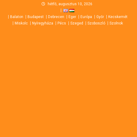
Skip
hétfő, augusztus 10, 2026
to
Balaton
Budapest
Debrecen
Eger
Európa
Győr
Kecskemét
content
Miskolc
Nyíregyháza
Pécs
Szeged
Szoboszló
Szolnok