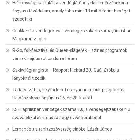
Hiányosságokat talált a vendéglátóhelyek ellenőrzésekor a
fogyasztóvédelem, amely több mint 18 millió forint bírságot
szabott ki
Csökkent a vendégek és a vendégéjszakák száma júniusban
Magyarországon
R-Go, folkfesztivál és Queen-slágerek – színes programok
várnak Hajdúszoboszlón a héten
Sakkvilágranglista – Rapport Richárd 20., Gaál Zsóka a
lányoknál tizedik
Tárlatvezetés, helytörténet és nyárindító buli: programok
Hajdúszoboszlón június 26. és 28. között
KSH: áprilisban vendégek száma 1,0, a vendégéjszakáké 4,0
százalékkal elmaradt az egy évvel korábbitól
Lemondott a teniszszövetség elnöke, Lázár János