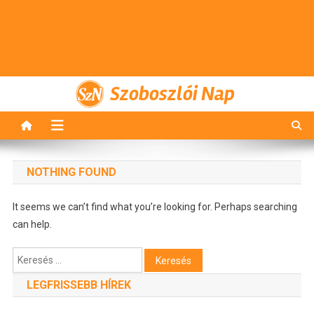
Szoboszlói Nap
NOTHING FOUND
It seems we can’t find what you’re looking for. Perhaps searching
can help.
Keresés:
LEGFRISSEBB HÍREK