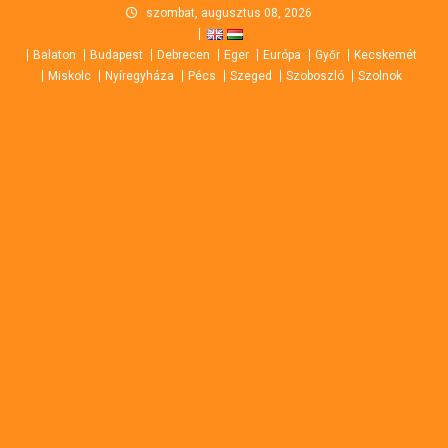
Skip
szombat, augusztus 08, 2026
to
Balaton
Budapest
Debrecen
Eger
Európa
Győr
Kecskemét
content
Miskolc
Nyíregyháza
Pécs
Szeged
Szoboszló
Szolnok