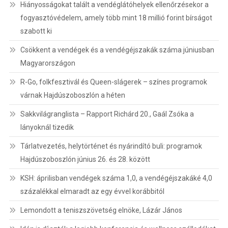
Hiányosságokat talált a vendéglátóhelyek ellenőrzésekor a
fogyasztóvédelem, amely több mint 18 millió forint bírságot
szabott ki
Csökkent a vendégek és a vendégéjszakák száma júniusban
Magyarországon
R-Go, folkfesztivál és Queen-slágerek – színes programok
várnak Hajdúszoboszlón a héten
Sakkvilágranglista – Rapport Richárd 20., Gaál Zsóka a
lányoknál tizedik
Tárlatvezetés, helytörténet és nyárindító buli: programok
Hajdúszoboszlón június 26. és 28. között
KSH: áprilisban vendégek száma 1,0, a vendégéjszakáké 4,0
százalékkal elmaradt az egy évvel korábbitól
Lemondott a teniszszövetség elnöke, Lázár János