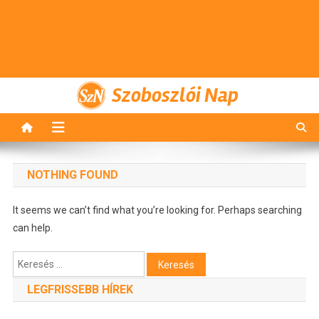
Szoboszlói Nap
NOTHING FOUND
It seems we can’t find what you’re looking for. Perhaps searching
can help.
Keresés:
LEGFRISSEBB HÍREK