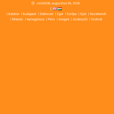
Skip
csütörtök, augusztus 06, 2026
to
Balaton
Budapest
Debrecen
Eger
Európa
Győr
Kecskemét
content
Miskolc
Nyíregyháza
Pécs
Szeged
Szoboszló
Szolnok