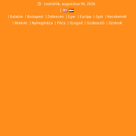
Skip
csütörtök, augusztus 06, 2026
to
Balaton
Budapest
Debrecen
Eger
Európa
Győr
Kecskemét
content
Miskolc
Nyíregyháza
Pécs
Szeged
Szoboszló
Szolnok