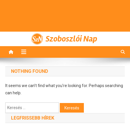
Szoboszlói Nap
NOTHING FOUND
It seems we can’t find what you’re looking for. Perhaps searching
can help.
Keresés:
LEGFRISSEBB HÍREK