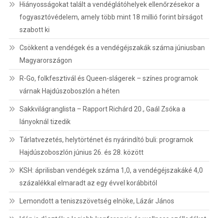
Hiányosságokat talált a vendéglátóhelyek ellenőrzésekor a
fogyasztóvédelem, amely több mint 18 millió forint bírságot
szabott ki
Csökkent a vendégek és a vendégéjszakák száma júniusban
Magyarországon
R-Go, folkfesztivál és Queen-slágerek – színes programok
várnak Hajdúszoboszlón a héten
Sakkvilágranglista – Rapport Richárd 20., Gaál Zsóka a
lányoknál tizedik
Tárlatvezetés, helytörténet és nyárindító buli: programok
Hajdúszoboszlón június 26. és 28. között
KSH: áprilisban vendégek száma 1,0, a vendégéjszakáké 4,0
százalékkal elmaradt az egy évvel korábbitól
Lemondott a teniszszövetség elnöke, Lázár János