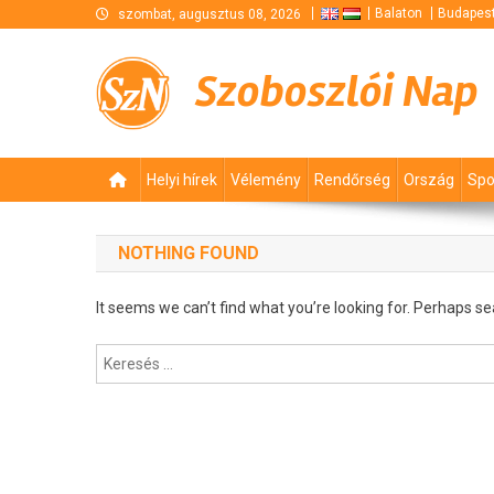
Skip
Balaton
Budapes
szombat, augusztus 08, 2026
to
content
Szoboszlói Nap
Helyi hírek
Vélemény
Rendőrség
Ország
Spo
NOTHING FOUND
It seems we can’t find what you’re looking for. Perhaps se
Keresés: