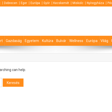
t
Debrecen
Eger
Európa
Győr
Kecskemét
Miskolc
Nyíregyháza
Pé
rt
Gazdaság
Egyetem
Kultúra
Bulvár
Wellness
Európa
Világ
arching can help.