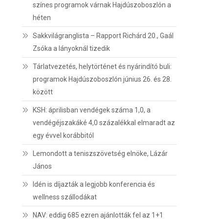
színes programok várnak Hajdúszoboszlón a
héten
Sakkvilágranglista – Rapport Richárd 20., Gaál
Zsóka a lányoknál tizedik
Tárlatvezetés, helytörténet és nyárindító buli:
programok Hajdúszoboszlón június 26. és 28.
között
KSH: áprilisban vendégek száma 1,0, a
vendégéjszakáké 4,0 százalékkal elmaradt az
egy évvel korábbitól
Lemondott a teniszszövetség elnöke, Lázár
János
Idén is díjazták a legjobb konferencia és
wellness szállodákat
NAV: eddig 685 ezren ajánlották fel az 1+1