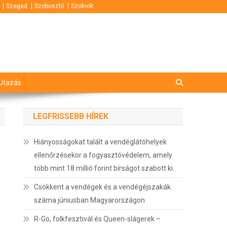
Szeged
Szoboszló
Szolnok
Utazás
LEGFRISSEBB HÍREK
Hiányosságokat talált a vendéglátóhelyek
ellenőrzésekor a fogyasztóvédelem, amely
több mint 18 millió forint bírságot szabott ki
Csökkent a vendégek és a vendégéjszakák
száma júniusban Magyarországon
R-Go, folkfesztivál és Queen-slágerek –