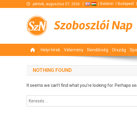
Skip
Balaton
Budapest
péntek, augusztus 07, 2026
to
content
Szoboszlói Nap
Helyi hírek
Vélemény
Rendőrség
Ország
Spo
NOTHING FOUND
It seems we can’t find what you’re looking for. Perhaps se
Keresés: