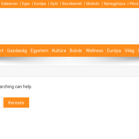
Debrecen
Eger
Európa
Győr
Kecskemét
Miskolc
Nyíregyháza
Pécs
rt
Gazdaság
Egyetem
Kultúra
Bulvár
Wellness
Európa
Világ
arching can help.