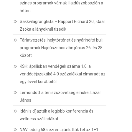
színes programok várnak Hajdúszoboszlón a
héten
Sakkvilágranglista – Rapport Richárd 20., Gaál
Zsóka a lányoknál tizedik
Tárlatvezetés, helytörténet és nyárindító buli:
programok Hajdúszoboszlón június 26. és 28.
között
KSH: áprilisban vendégek száma 1,0, a
vendégéjszakáké 4,0 százalékkal elmaradt az
egy évvel korábbitól
Lemondott a teniszszövetség elnöke, Lázár
János
Idén is díjazták a legjobb konferencia és
wellness szállodákat
NAV: eddig 685 ezren ajánlották fel az 1+1