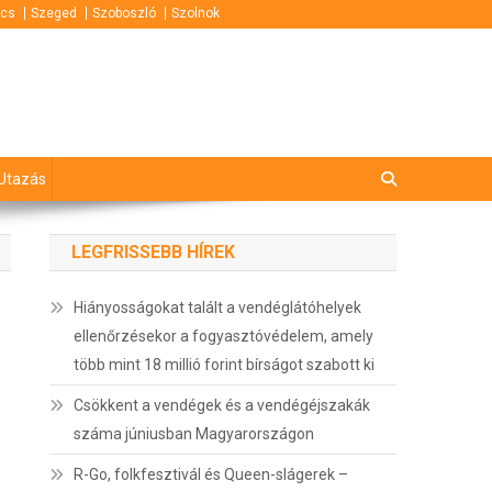
cs
Szeged
Szoboszló
Szolnok
Utazás
LEGFRISSEBB HÍREK
Hiányosságokat talált a vendéglátóhelyek
ellenőrzésekor a fogyasztóvédelem, amely
több mint 18 millió forint bírságot szabott ki
Csökkent a vendégek és a vendégéjszakák
száma júniusban Magyarországon
R-Go, folkfesztivál és Queen-slágerek –