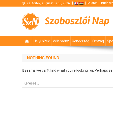
Skip
Balaton
Budapes
csütörtök, augusztus 06, 2026
to
content
Szoboszlói Nap
Helyi hírek
Vélemény
Rendőrség
Ország
Spo
NOTHING FOUND
It seems we can’t find what you’re looking for. Perhaps se
Keresés: