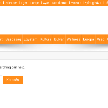
t
Debrecen
Eger
Európa
Győr
Kecskemét
Miskolc
Nyíregyháza
Pé
rt
Gazdaság
Egyetem
Kultúra
Bulvár
Wellness
Európa
Világ
arching can help.