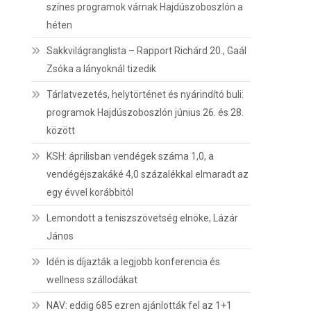
színes programok várnak Hajdúszoboszlón a
héten
Sakkvilágranglista – Rapport Richárd 20., Gaál
Zsóka a lányoknál tizedik
Tárlatvezetés, helytörténet és nyárindító buli:
programok Hajdúszoboszlón június 26. és 28.
között
KSH: áprilisban vendégek száma 1,0, a
vendégéjszakáké 4,0 százalékkal elmaradt az
egy évvel korábbitól
Lemondott a teniszszövetség elnöke, Lázár
János
Idén is díjazták a legjobb konferencia és
wellness szállodákat
NAV: eddig 685 ezren ajánlották fel az 1+1